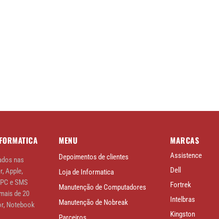
NFORMATICA
MENU
MARCAS
Assistence
Depoimentos de clientes
ados nas
Dell
r, Apple,
Loja de Informatica
APC e SMS
Fortrek
Manutenção de Computadores
mais de 20
Intelbras
Manutenção de Nobreak
r, Notebook
Kingston
Parceiros