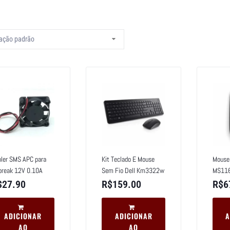
ler SMS APC para
Kit Teclado E Mouse
Mouse 
break 12V 0.10A
Sem Fio Dell Km3322w
MS11
$
27.90
R$
159.00
R$
6
ADICIONAR
ADICIONAR
A
AO
AO