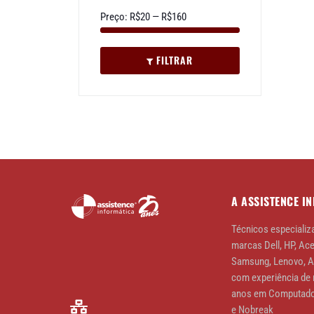
Preço:
R$20
—
R$160
FILTRAR
A ASSISTENCE I
Técnicos especializ
marcas Dell, HP, Ace
Samsung, Lenovo, 
com experiência de 
anos em Computado
e Nobreak