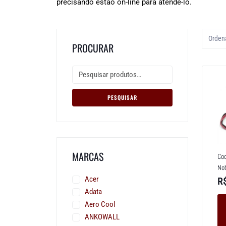
precisando estão on-line para atendê-lo.
PROCURAR
PESQUISAR
MARCAS
Coo
No
Acer
R
Adata
Aero Cool
ANKOWALL