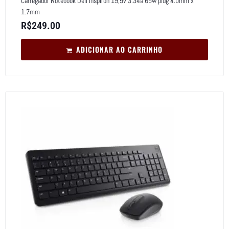
Carregador Notebook Dell Inspiron 19,5v 3.34a 65w plug 4.0mm x
1.7mm
R$
249.00
ADICIONAR AO CARRINHO