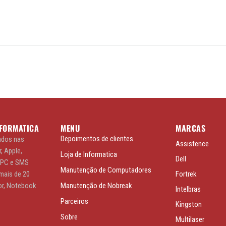
NFORMATICA
MENU
MARCAS
Depoimentos de clientes
ados nas
Assistence
, Apple,
Loja de Informatica
Dell
APC e SMS
Manutenção de Computadores
mais de 20
Fortrek
r, Notebook
Manutenção de Nobreak
Intelbras
Parceiros
Kingston
Sobre
Multilaser