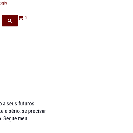
ogin
0
o a seus futuros
e e sério, se precisar
to. Segue meu