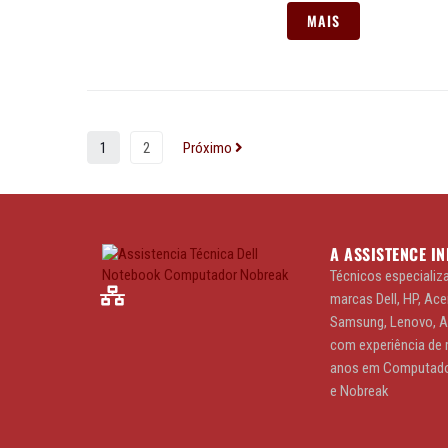
MAIS
1
2
Próximo
A ASSISTENCE I
Técnicos especializ
marcas Dell, HP, Acer
Samsung, Lenovo, 
com experiência de 
anos em Computado
e Nobreak