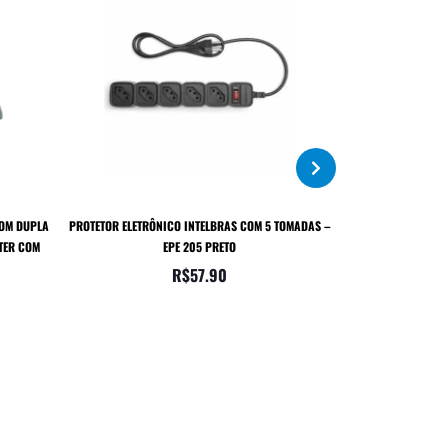
COM DUPLA
PROTETOR ELETRÔNICO INTELBRAS COM 5 TOMADAS –
CABO DE FORÇA B
TER COM
EPE 205 PRETO
R$
57.90